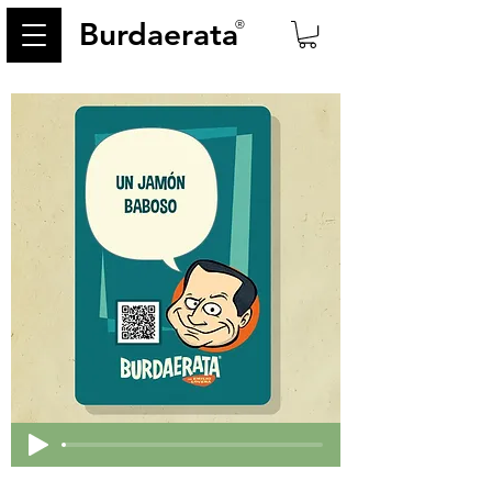
Burdaerata
®
< Back
185