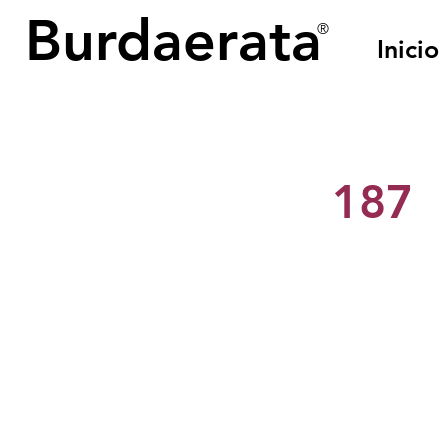
Burdaerata
®
Inicio
< Back
187