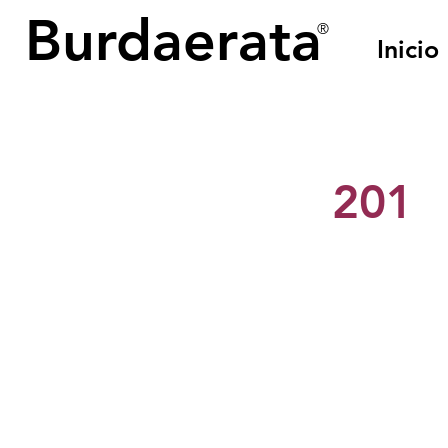
Burdaerata
®
Inicio
< Back
201