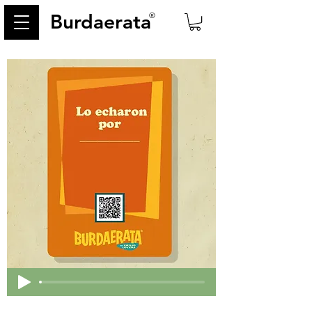
Burdaerata
®
< Back
210