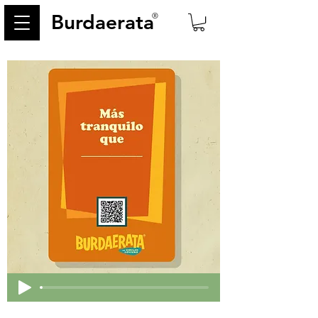
Burdaerata
®
< Back
218