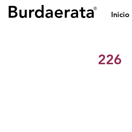
Burdaerata
®
Inicio
< Back
226