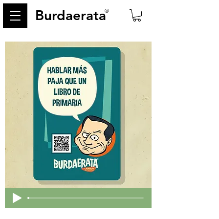
Burdaerata
®
< Back
24