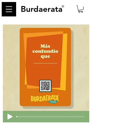
Burdaerata
®
< Back
309