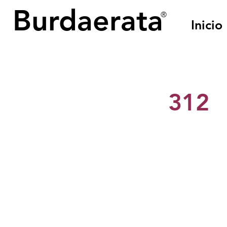
Burdaerata
®
Inicio
< Back
312