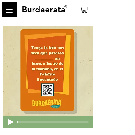
Burdaerata
®
< Back
314