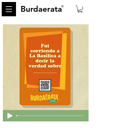
Burdaerata
®
< Back
332