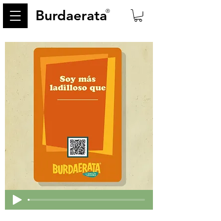
Burdaerata
®
< Back
350