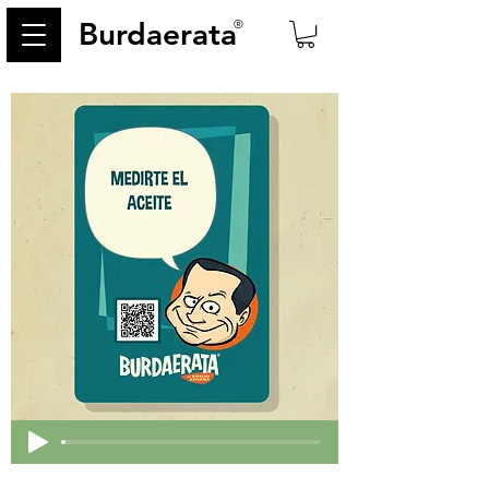
Burdaerata
®
< Back
45