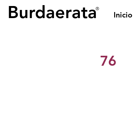
Burdaerata
®
Inicio
< Back
76