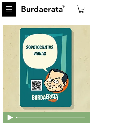
Burdaerata
®
< Back
80