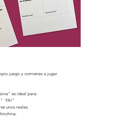
opio juego y comienza a jugar
aina” es ideal para:
a “ YA!”
se unos reales.
hinchina.