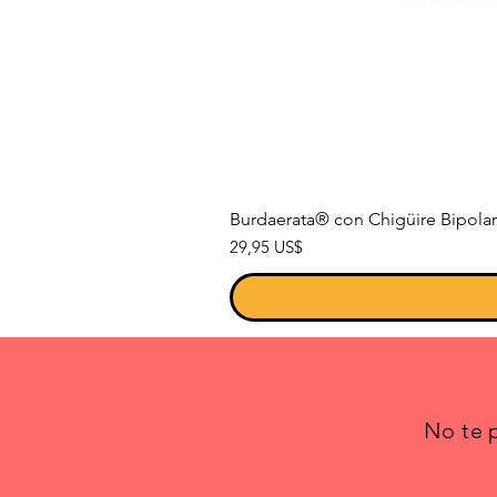
Burdaerata® con Chigüire Bipolar
Precio
29,95 US$
No te p