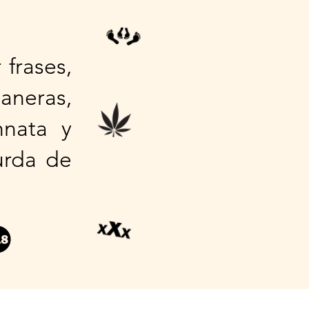
frases,
aneras,
nnata y
urda de