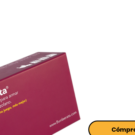
El orig
(que te c
Cómpr