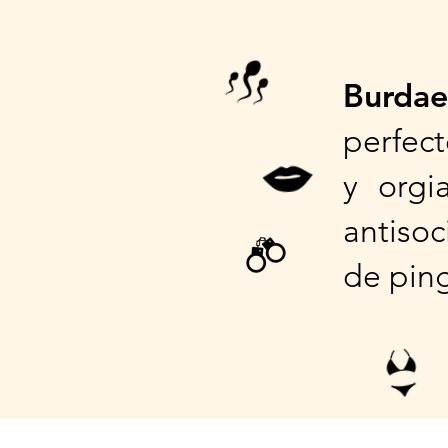
Burda
perfec
y orgi
antiso
de pin