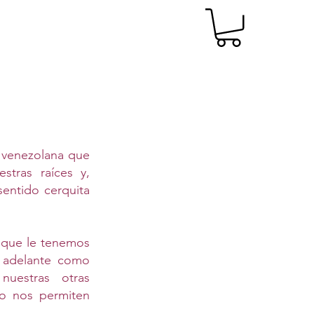
 venezolana que
tras raíces y,
entido cerquita
 que le tenemos
s adelante como
nuestras otras
no nos permiten