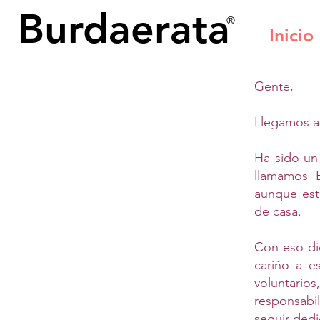
Burdaerata
®
Inicio
Gente,
Llegamos al
Ha sido un
llamamos 
aunque est
de casa.
Con eso di
cariño a e
voluntari
responsabi
seguir ded