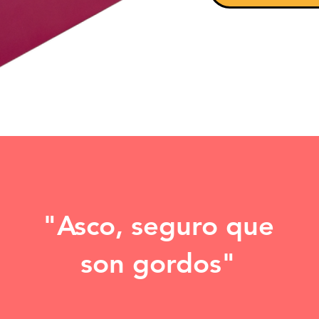
"Asco, seguro que
son gordos"